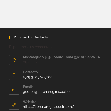
Pongase En Contacto
Esperamos sus comentarios
Monteagudo 4858, Santo Tomé (3016). Santa Fe
Argentina
Contacto
+549 342 567 5208
Email:
gestion@libreriareginacoeli.com
Website:
https://libreriareginacoeli.com/