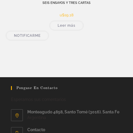
SEIS ENSAYOS Y TRES CARTAS
u$s
9,18
Leer más
NOTIFICARME
Pongase En Contacto
Esperamos sus comentarios
Monteagudo 4858, Santo Tomé (3016). Santa Fe
Argentina
Contacto