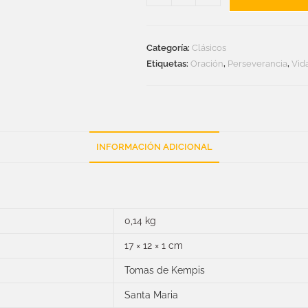
Categoría:
Clásicos
Etiquetas:
Oración
,
Perseverancia
,
Vid
INFORMACIÓN ADICIONAL
0,14 kg
17 × 12 × 1 cm
Tomas de Kempis
Santa Maria