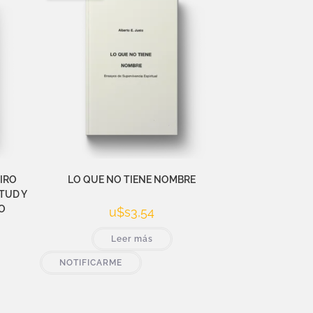
TIRO
LO QUE NO TIENE NOMBRE
TUD Y
O
u$s
3,54
Leer más
NOTIFICARME