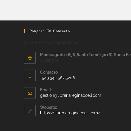
Pongase En Contacto
Esperamos sus comentarios
Monteagudo 4858, Santo Tomé (3016). Santa Fe
Argentina
Contacto
+549 342 567 5208
Email:
gestion@libreriareginacoeli.com
Website:
https://libreriareginacoeli.com/