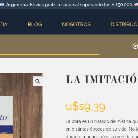
Argentina:
Envíos gratis a sucursal superando los $ 150.000
NDA
BLOG
NOSOTROS
DISTRIBUC
LA IMITACIÓ
u$s
9,39
La obra es un tratado de mística que
en distintas épocas de su vida. No l
durante muchos años, a medida que 