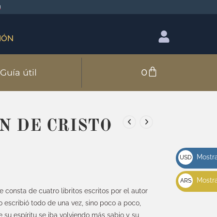
IÓN
0
Guía útil
N DE CRISTO
Mostra
USD
u$s
Mostra
ARS
 consta de cuatro libritos escritos por el autor
$
o escribió todo de una vez, sino poco a poco,
su espíritu se iba volviendo más sabio y su