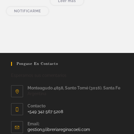
Leer más
NOTIFICARME
Pongase En Contacto
Esperamos sus comentarios
Monteagudo 4858, Santo Tomé (3016). Santa Fe
Argentina
Contacto
+549 342 567 5208
Email:
gestion@libreriareginacoeli.com