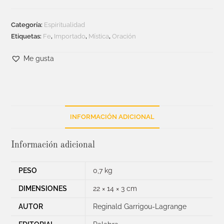
Categoría:
Espiritualidad
Etiquetas:
Fe
,
Importado
,
Mística
,
Oración
Me gusta
INFORMACIÓN ADICIONAL
Información adicional
PESO
0,7 kg
DIMENSIONES
22 × 14 × 3 cm
AUTOR
Reginald Garrigou-Lagrange