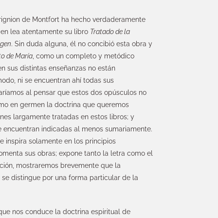
Grignion de Montfort ha hecho verdaderamente
en lea atentamente su libro
Tratado de la
rgen
. Sin duda alguna, él no concibió esta obra y
to de María
, como un completo y metódico
ien sus distintas enseñanzas no están
modo, ni se encuentran ahí todas sus
caríamos al pensar que estos dos opúsculos no
como en germen la doctrina que queremos
nes largamente tratadas en estos libros; y
 se encuentran indicadas al menos sumariamente.
 inspira solamente en los principios
omenta sus obras; expone tanto la letra como el
ración, mostraremos brevemente que la
 se distingue por una forma particular de la
al que nos conduce la doctrina espiritual de