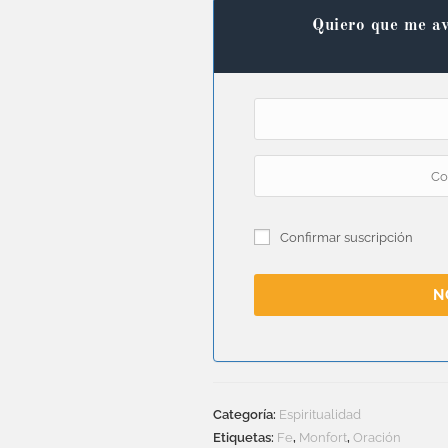
Quiero que me av
Confirmar suscripción
N
Categoría:
Espiritualidad
Etiquetas:
Fe
,
Monfort
,
Oración