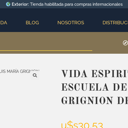
Exterior:
Tienda habilitada para compras internacionales
NDA
BLOG
NOSOTROS
DISTRIBUC
VIDA ESPIR
ESCUELA DE
GRIGNION D
u$s
30,53