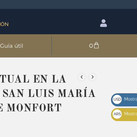
IÓN
0
Guía útil
ITUAL EN LA
 SAN LUIS MARÍA
Mostra
USD
E MONFORT
u$s
Mostra
ARS
$