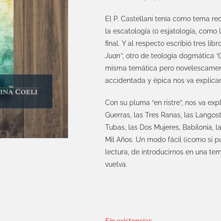
El P. Castellani tenía como tema rec
la escatología (o esjatología, como 
final. Y al respecto escribió tres li
Juan”
, otro de teología dogmática
“
misma temática pero novelescament
accidentada y épica nos va explican
Con su pluma “en ristre”, nos va exp
Guerras, las Tres Ranas, las Langosta
Tubas, las Dos Mujeres, Babilonia, l
Mil Años. Un modo fácil (¡como si pu
lectura, de introducirnos en una te
vuelva.