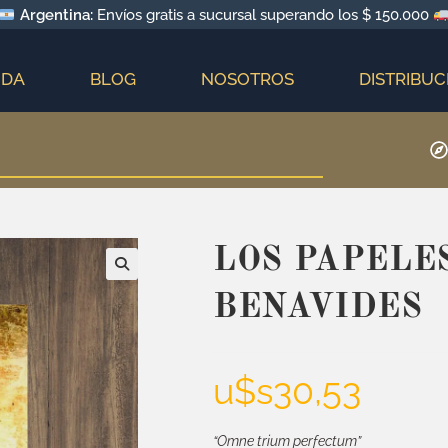
Argentina:
Envíos gratis a sucursal superando los $ 150.000
NDA
BLOG
NOSOTROS
DISTRIBUC
LOS PAPELE
BENAVIDES
u$s
30,53
“Omne trium perfectum”