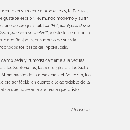
urrente en su mente el Apokalipsis, la Parusía,
le gustaba escribir), el mundo moderno y su fin
bros: uno de exégesis bíblica
“El Apokalypsis de San
Cristo, ¿vuelve o no vuelve?”
, y éste tercero, con la
e: don Benjamín, con motivo de su vida
do todos los pasos del Apokalipsis.
licando seria y humorísticamente a la vez las
s, los Septenarios, las Siete Iglesias, las Siete
a Abominación de la desolación, el Anticristo, los
diera ser fácil!), en cuanto a lo agradable de la
mática que no se aclarará hasta que Cristo
Athanasius