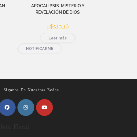
UAN
APOCALIPSIS. MISTERIO Y
REVELACIÓN DE DIOS
u$s
10,16
Leer más
NOTIFICARME
Siganos En Nuestras Redes
Data Fiscal