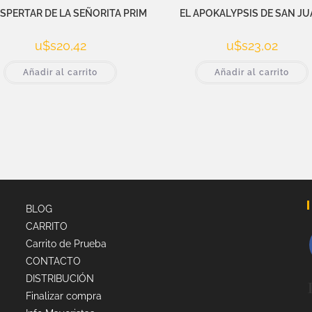
ESPERTAR DE LA SEÑORITA PRIM
EL APOKALYPSIS DE SAN J
u$s
20,42
u$s
23,02
Añadir al carrito
Añadir al carrito
BLOG
CARRITO
Carrito de Prueba
CONTACTO
DISTRIBUCIÓN
Finalizar compra