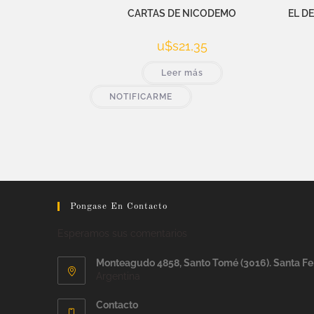
CARTAS DE NICODEMO
EL D
u$s
21,35
Leer más
NOTIFICARME
Pongase En Contacto
Esperamos sus comentarios
Monteagudo 4858, Santo Tomé (3016). Santa Fe
Argentina
Contacto