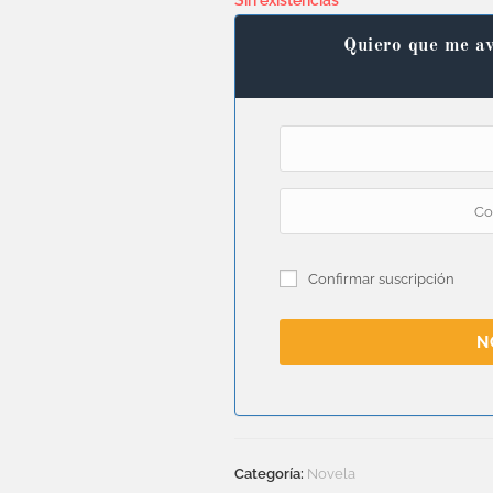
Sin existencias
Quiero que me av
Confirmar suscripción
N
Categoría:
Novela