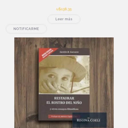
u$s
38,35
Leer más
NOTIFICARME