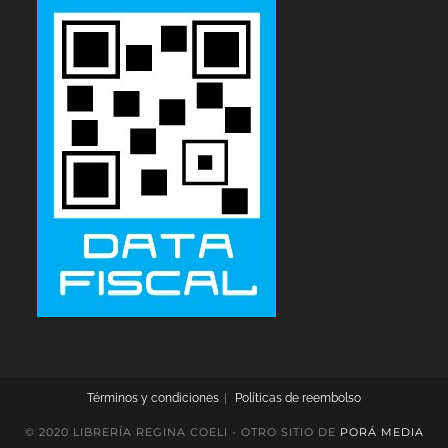
Términos y condiciones
Políticas de reembolso
© 2020 LIBRERÍA REGINA COELI - OTRO SITIO DE
PORÁ MEDIA