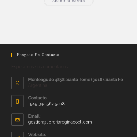
Añadir al carrito
Pongase En Contacto
Esperamos sus comentarios
Monteagudo 4858, Santo Tomé (3016). Santa Fe
Argentina
Contacto
+549 342 567 5208
Email:
gestion@libreriareginacoeli.com
Website: