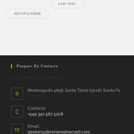
Leer más
NOTIFICARME
Pongase En Contacto
Esperamos sus comentarios
Monteagudo 4858, Santo Tomé (3016). Santa Fe
Argentina
Contacto
+549 342 567 5208
Email:
gestion@libreriareginacoeli.com