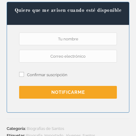
Quiero que me avisen cuando esté disponible
Confirmar suscripción
NOTIFICARME
Categoría:
Biografías de Santos
Etiquetas:
Biografía
,
Importado
,
Jóvenes
,
Santos