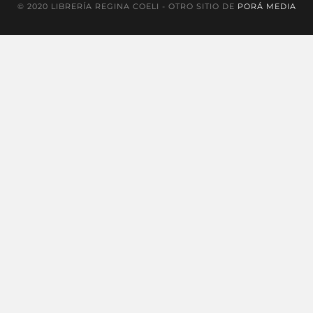
© 2020 LIBRERÍA REGINA COELI - OTRO SITIO DE
PORÁ MEDIA