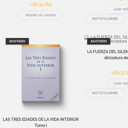
u$s
32,89
Leer m
Añadir al carrito
NOTIFICARME
AGOTADO
AGOTADO
LA FUERZA DEL SILENC
dictadura de
u$s
37,
Leer m
NOTIFICARME
LAS TRES EDADES DE LA VIDA INTERIOR
Tomo I