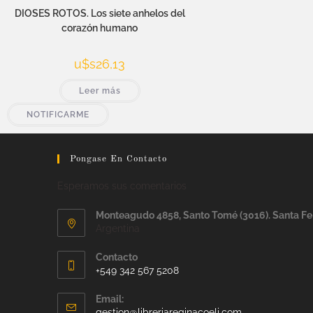
DIOSES ROTOS. Los siete anhelos del
corazón humano
u$s
26,13
Leer más
NOTIFICARME
Pongase En Contacto
Esperamos sus comentarios
Monteagudo 4858, Santo Tomé (3016). Santa Fe
Argentina
Contacto
+549 342 567 5208
Email:
gestion@libreriareginacoeli.com