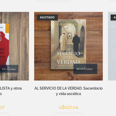
AGOTADO
A
ISTA y otros
AL SERVICIO DE LA VERDAD. Sacerdocio
s
y vida ascética
07
u$s
27,04