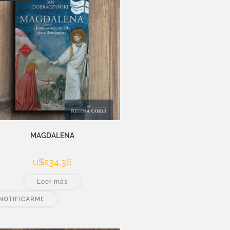
MAGDALENA
u$s
34,36
Leer más
NOTIFICARME