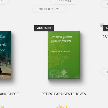
ás
Leer más
NOTIFICARME
AGOTADO
A
LAS 
Y ANOCHECE
RETIRO PARA GENTE JOVEN
34
u$s
21,11