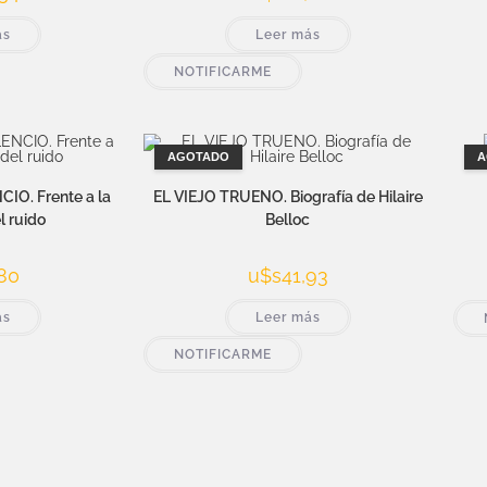
ás
Leer más
NOTIFICARME
AGOTADO
A
IO. Frente a la
EL VIEJO TRUENO. Biografía de Hilaire
l ruido
Belloc
80
u$s
41,93
ás
Leer más
NOTIFICARME