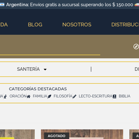
Argentina:
Envíos gratis a sucursal superando los $ 150.000
NDA
BLOG
NOSOTROS
DISTRIBUC
SANTERÍA
D
CATEGORÍAS DESTACADAS
NA
ORACIÓN
FAMILIA
FILOSOFÍA
LECTO-ESCRITURA
BIBLIA
AGOTADO
A