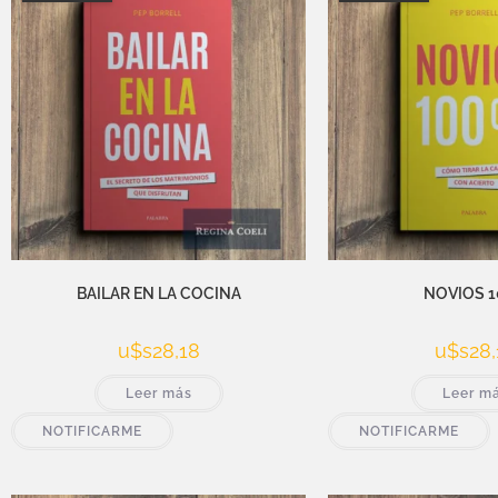
BAILAR EN LA COCINA
NOVIOS 
u$s
28,18
u$s
28,
Leer más
Leer m
NOTIFICARME
NOTIFICARME