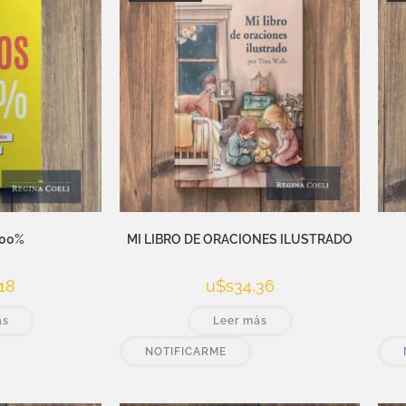
100%
MI LIBRO DE ORACIONES ILUSTRADO
18
u$s
34,36
ás
Leer más
NOTIFICARME