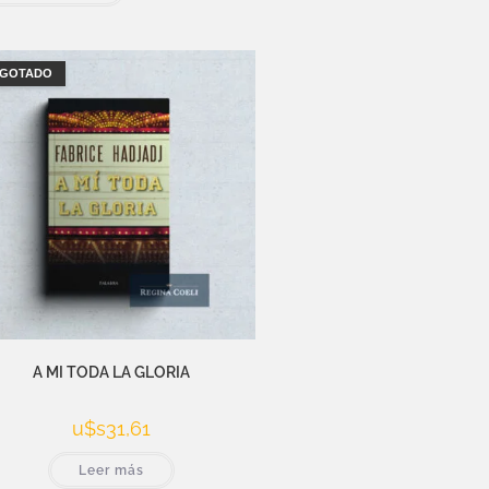
GOTADO
A MI TODA LA GLORIA
u$s
31,61
Leer más