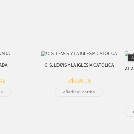
A
ADA
C. S. LEWIS Y LA IGLESIA CATÓLICA
AL A
52
u$s
36,08
ás
Añadir al carrito