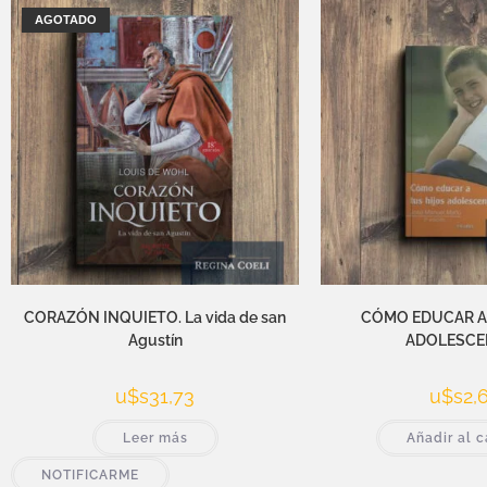
AGOTADO
CORAZÓN INQUIETO. La vida de san
CÓMO EDUCAR A
Agustín
ADOLESCE
u$s
31,73
u$s
2,
Leer más
Añadir al c
NOTIFICARME