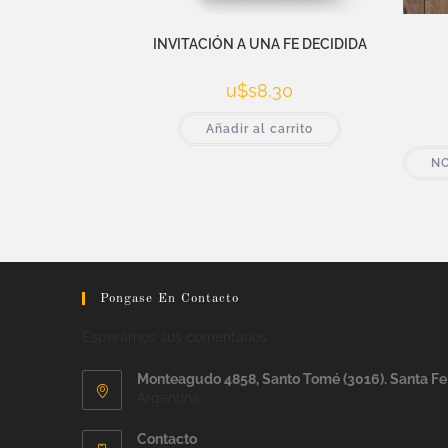
INVITACIÓN A UNA FE DECIDIDA
u$s
8,30
Añadir al carrito
NO
Pongase En Contacto
Esperamos sus comentarios
Monteagudo 4858, Santo Tomé (3016). Santa Fe
Argentina
Contacto