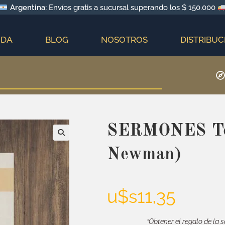
Argentina:
Envíos gratis a sucursal superando los $ 150.000
NDA
BLOG
NOSOTROS
DISTRIBUC
SERMONES Tom
Newman)
u$s
11,35
“Obtener el regalo de la s