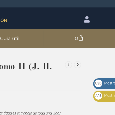
IÓN
0
Guía útil
o II (J. H.
Mostra
USD
u$s
Mostra
ARS
$
antidad es el trabajo de toda una vida.”