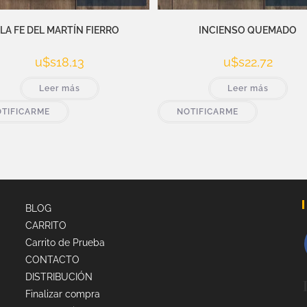
LA FE DEL MARTÍN FIERRO
INCIENSO QUEMADO
u$s
18,13
u$s
22,72
Leer más
Leer más
TIFICARME
NOTIFICARME
BLOG
CARRITO
Carrito de Prueba
CONTACTO
DISTRIBUCIÓN
Finalizar compra