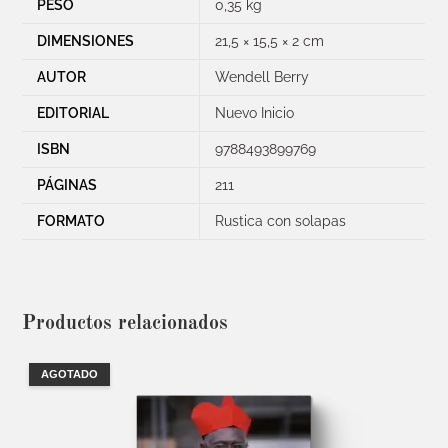
PESO
0,35 kg
DIMENSIONES
21,5 × 15,5 × 2 cm
AUTOR
Wendell Berry
EDITORIAL
Nuevo Inicio
ISBN
9788493899769
PÁGINAS
211
FORMATO
Rustica con solapas
Productos relacionados
AGOTADO