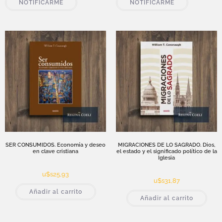
NOTIFICARME
NOTIFICARME
SER CONSUMIDOS. Economía y deseo
MIGRACIONES DE LO SAGRADO. Dios,
en clave cristiana
el estado y el significado político de la
Iglesia
u$s
25,93
u$s
31,87
Añadir al carrito
Añadir al carrito