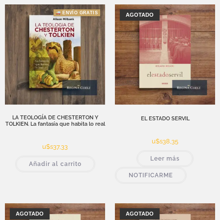
ENVÍO GRATIS
AGOTADO
LA TEOLOGÍA DE CHESTERTON Y
EL ESTADO SERVIL
TOLKIEN. La fantasía que habita lo real
u$s
38,35
u$s
37,33
Leer más
Añadir al carrito
NOTIFICARME
AGOTADO
AGOTADO