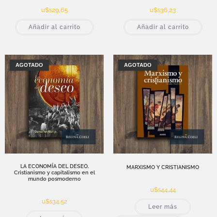
u$s
29,65
u$s
36,23
Añadir al carrito
Añadir al carrito
AGOTADO
AGOTADO
LA ECONOMÍA DEL DESEO.
MARXISMO Y CRISTIANISMO
Cristianismo y capitalismo en el
mundo posmoderno
u$s
44,44
u$s
34,52
Leer más