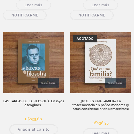
Leer más
Leer más
NOTIFICARME
NOTIFICARME
AGOTADO
LAS TAREAS DE LA FILOSOFÍA. Ensayos
¿QUE ES UNA FAMILIA? La
escogidos I
trascendencia en paños menores (y
otras consideraciones ultrasexistas)
u$s
39,80
u$s
38,35
Añadir al carrito
Leer más