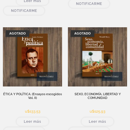
Leer más
NOTIFICARME
NOTIFICARME
AGOTADO
AGOTADO
ÉTICA Y POLÍTICA. (Ensayos escogidos
SEXO, ECONOMÍA, LIBERTAD Y
Vol. II)
COMUNIDAD
u$s
33,53
u$s
25,93
Leer más
Leer más