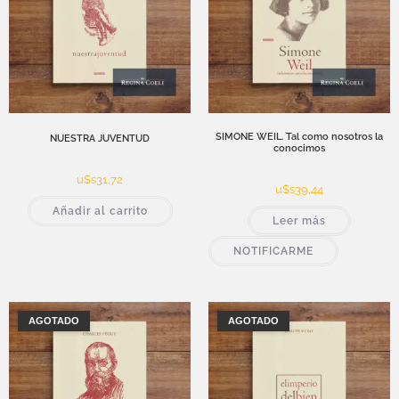
SIMONE WEIL. Tal como nosotros la
NUESTRA JUVENTUD
conocimos
u$s
31,72
u$s
39,44
Añadir al carrito
Leer más
NOTIFICARME
AGOTADO
AGOTADO