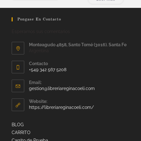
Pongase En Contacto
Esperamos sus comentarios
Monteagudo 4858, Santo Tomé (3016). Santa Fe
Argentina
Contacto
+549 342 567 5208
Email:
gestion@libreriareginacoeli.com
Website:
https://libreriareginacoeli.com/
BLOG
CARRITO
Carrito de Prueba