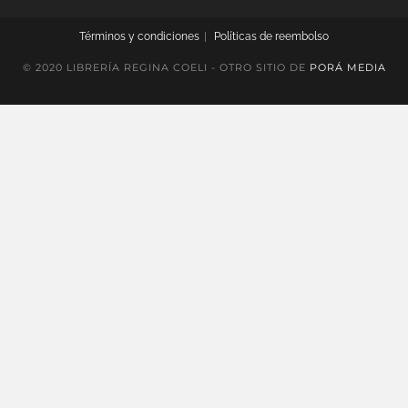
Términos y condiciones
Políticas de reembolso
© 2020 LIBRERÍA REGINA COELI - OTRO SITIO DE
PORÁ MEDIA