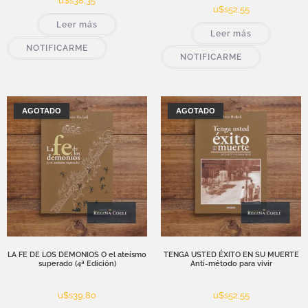
u$s
38,35
u$s
52,55
Leer más
Leer más
NOTIFICARME
NOTIFICARME
AGOTADO
AGOTADO
LA FE DE LOS DEMONIOS O el ateísmo
TENGA USTED ÉXITO EN SU MUERTE
superado (4ª Edición)
Anti-método para vivir
u$s
39,80
u$s
52,55