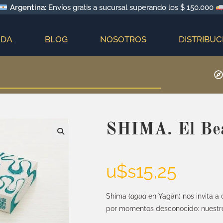
Argentina:
Envíos gratis a sucursal superando los $ 150.000
NDA
BLOG
NOSOTROS
DISTRIBUC
SHIMA. El Bea
u$s
15,25
Shima (
agua
en Yagán) nos invita a
por momentos desconocido: nuestr