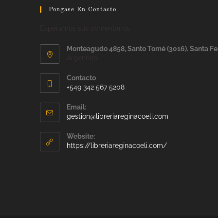
Pongase En Contacto
Esperamos sus comentarios
Monteagudo 4858, Santo Tomé (3016). Santa Fe
Argentina
Contacto
+549 342 567 5208
Email:
gestion@libreriareginacoeli.com
Website:
https://libreriareginacoeli.com/