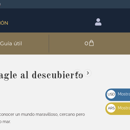
IÓN
0
Guía útil
gle al descubierto
Mostra
USD
u$s
Mostra
ARS
 conocer un mundo maravilloso, cercano pero
$
o mar.