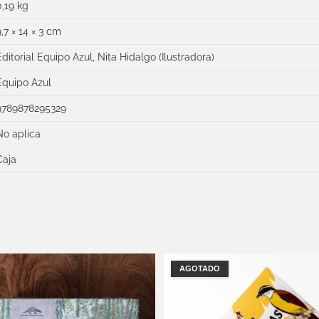
0,19 kg
9,7 × 14 × 3 cm
Editorial Equipo Azul
,
Nita Hidalgo (Ilustradora)
Equipo Azul
9789878295329
No aplica
Caja
AGOTADO