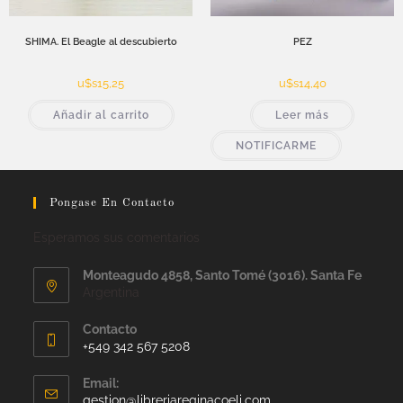
SHIMA. El Beagle al descubierto
PEZ
u$s
15,25
u$s
14,40
Añadir al carrito
Leer más
NOTIFICARME
Pongase En Contacto
Esperamos sus comentarios
Monteagudo 4858, Santo Tomé (3016). Santa Fe
Argentina
Contacto
+549 342 567 5208
Email:
gestion@libreriareginacoeli.com