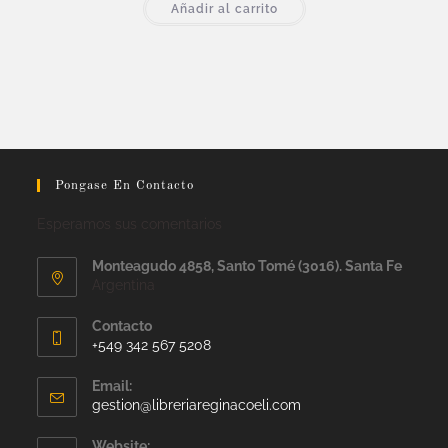
Añadir al carrito
Pongase En Contacto
Esperamos sus comentarios
Monteagudo 4858, Santo Tomé (3016). Santa Fe
Argentina
Contacto
+549 342 567 5208
Email:
gestion@libreriareginacoeli.com
Website: