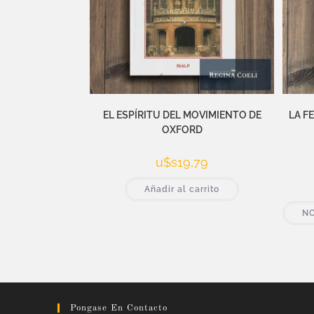
EL ESPÍRITU DEL MOVIMIENTO DE
LA F
OXFORD
u$s
19,79
Añadir al carrito
NO
Pongase En Contacto