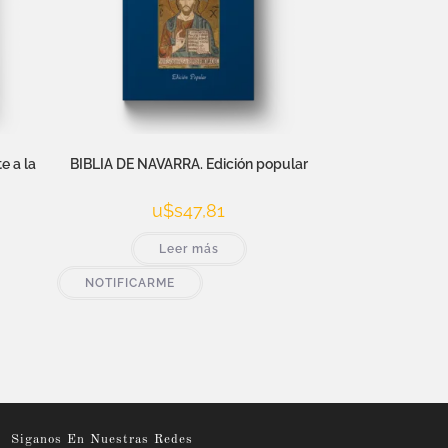
e a la
BIBLIA DE NAVARRA. Edición popular
u$s
47,81
Leer más
NOTIFICARME
Siganos En Nuestras Redes