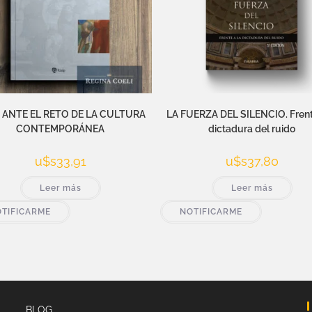
E ANTE EL RETO DE LA CULTURA
LA FUERZA DEL SILENCIO. Frent
CONTEMPORÁNEA
dictadura del ruido
u$s
33,91
u$s
37,80
Leer más
Leer más
TIFICARME
NOTIFICARME
BLOG