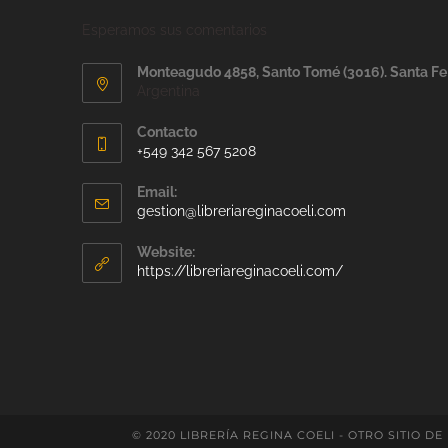
Esperamos sus comentarios
Monteagudo 4858, Santo Tomé (3016). Santa Fe
Argentina
Contacto
+549 342 567 5208
Email:
gestion@libreriareginacoeli.com
Website:
https://libreriareginacoeli.com/
© 2020 LIBRERÍA REGINA COELI - OTRO SITIO DE