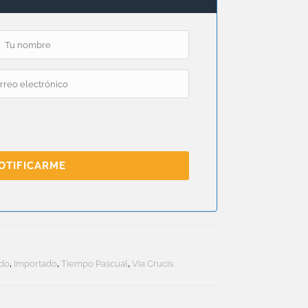
OTIFICARME
ado
,
Importado
,
Tiempo Pascual
,
Via Crucis