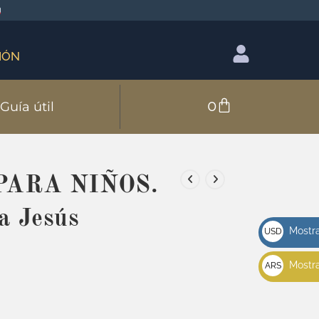
IÓN
0
Guía útil
PARA NIÑOS.
a Jesús
Mostra
USD
u$s
Mostra
ARS
$