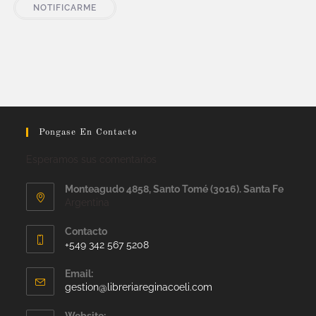
NOTIFICARME
Pongase En Contacto
Esperamos sus comentarios
Monteagudo 4858, Santo Tomé (3016). Santa Fe
Argentina
Contacto
+549 342 567 5208
Email:
gestion@libreriareginacoeli.com
Website: