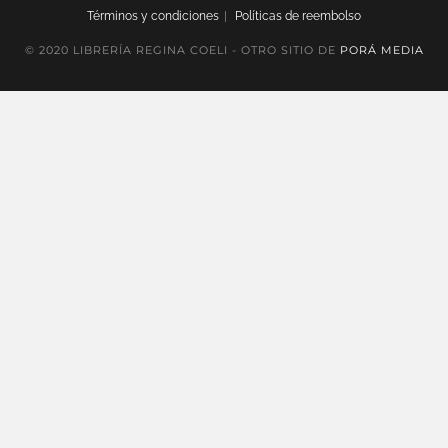
Términos y condiciones
Políticas de reembolso
© 2020 LIBRERÍA REGINA COELI - OTRO SITIO DE
PORÁ MEDIA