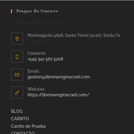
Pongase En Contacto
Esperamos sus comentarios
Monteagudo 4858, Santo Tomé (3016). Santa Fe
Argentina
Contacto
+549 342 567 5208
Email:
gestion@libreriareginacoeli.com
Website:
https://libreriareginacoeli.com/
BLOG
CARRITO
Carrito de Prueba
CONTACTO