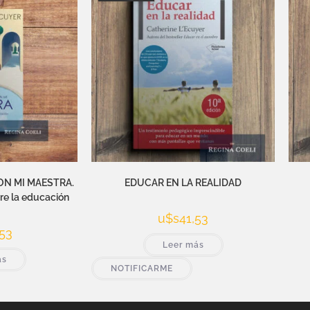
N MI MAESTRA.
EDUCAR EN LA REALIDAD
re la educación
u$s
41,53
53
Leer más
ás
NOTIFICARME