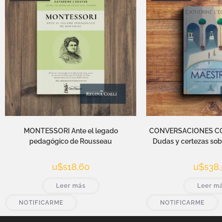
MONTESSORI Ante el legado
CONVERSACIONES CO
pedagógico de Rousseau
Dudas y certezas sob
u$s
18,60
u$s
38,
Leer más
Leer m
NOTIFICARME
NOTIFICARME