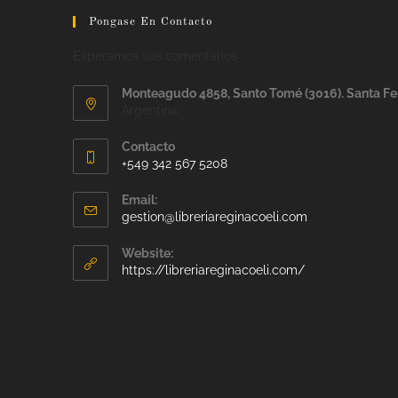
Pongase En Contacto
Esperamos sus comentarios
Monteagudo 4858, Santo Tomé (3016). Santa Fe
Argentina
Contacto
+549 342 567 5208
Email:
gestion@libreriareginacoeli.com
Website:
https://libreriareginacoeli.com/