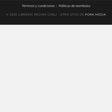
Términos y condiciones
Políticas de reembolso
© 2020 LIBRERÍA REGINA COELI - OTRO SITIO DE
PORÁ MEDIA