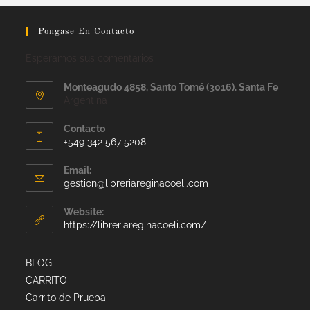
Pongase En Contacto
Esperamos sus comentarios
Monteagudo 4858, Santo Tomé (3016). Santa Fe
Argentina
Contacto
+549 342 567 5208
Email:
gestion@libreriareginacoeli.com
Website:
https://libreriareginacoeli.com/
BLOG
CARRITO
Carrito de Prueba