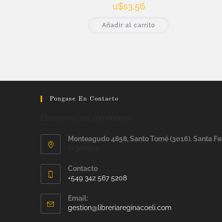
u$s
3,56
Añadir al carrito
Pongase En Contacto
Esperamos sus comentarios
Monteagudo 4858, Santo Tomé (3016). Santa Fe
Argentina
Contacto
+549 342 567 5208
Email:
gestion@libreriareginacoeli.com