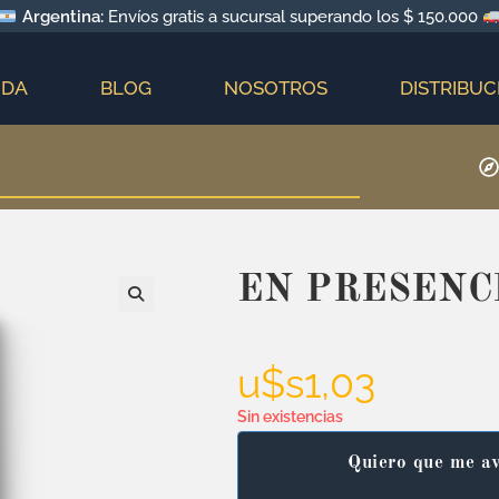
Argentina:
Envíos gratis a sucursal superando los $ 150.000
NDA
BLOG
NOSOTROS
DISTRIBUC
EN PRESENCI
u$s
1,03
Sin existencias
Quiero que me av