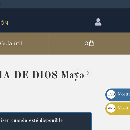
IÓN
0
Guía útil
A DE DIOS Mayo
Mostra
USD
u$s
Mostra
ARS
$
isen cuando esté disponible