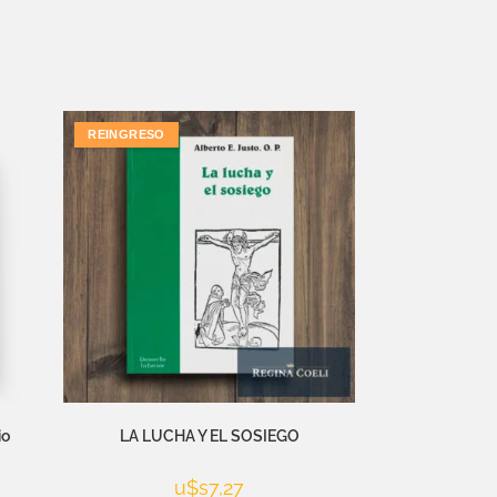
REINGRESO
io
LA LUCHA Y EL SOSIEGO
u$s
7,27