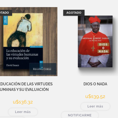
OTADO
AGOTADO
EDUCACIÓN DE LAS VIRTUDES
DIOS O NADA
UMANAS Y SU EVALUACIÓN
u$s
39,52
u$s
36,32
Leer más
Leer más
NOTIFICARME