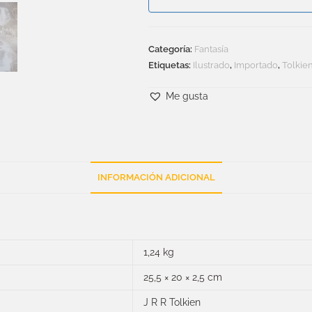
Categoría:
Fantasía
Etiquetas:
Ilustrado
,
Importado
,
Tolkie
Me gusta
INFORMACIÓN ADICIONAL
1,24 kg
25,5 × 20 × 2,5 cm
J R R Tolkien