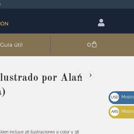
IÓN
0
Guía útil
ustrado por Alan
a)
Mostra
USD
u$s
Mostra
ARS
$
lkien incluye 26 ilustraciones a color y 38