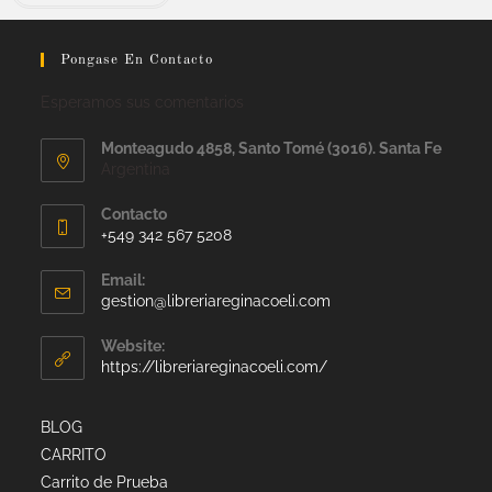
Pongase En Contacto
Esperamos sus comentarios
Monteagudo 4858, Santo Tomé (3016). Santa Fe
Argentina
Contacto
+549 342 567 5208
Email:
gestion@libreriareginacoeli.com
Website:
https://libreriareginacoeli.com/
BLOG
CARRITO
Carrito de Prueba