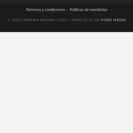
Términos y condiciones
Políticas de reembolso
© 2020 LIBRERÍA REGINA COELI - OTRO SITIO DE
PORÁ MEDIA