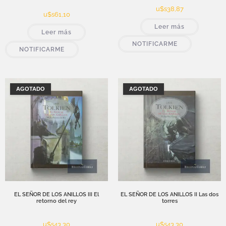
u$s
38,87
u$s
61,10
Leer más
Leer más
NOTIFICARME
NOTIFICARME
AGOTADO
AGOTADO
EL SEÑOR DE LOS ANILLOS III El
EL SEÑOR DE LOS ANILLOS II Las dos
retorno del rey
torres
u$s
43,30
u$s
43,30