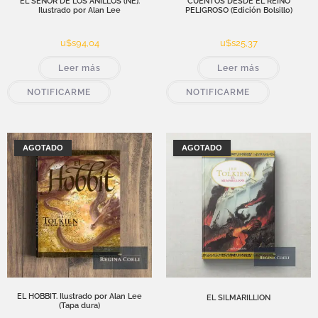
EL SEÑOR DE LOS ANILLOS (NE).
CUENTOS DESDE EL REINO
Ilustrado por Alan Lee
PELIGROSO (Edición Bolsillo)
u$s
94,04
u$s
25,37
Leer más
Leer más
NOTIFICARME
NOTIFICARME
AGOTADO
AGOTADO
EL HOBBIT. Ilustrado por Alan Lee
EL SILMARILLION
(Tapa dura)