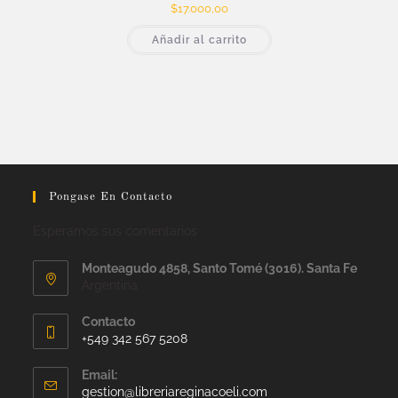
$
17.000,00
Añadir al carrito
Pongase En Contacto
Esperamos sus comentarios
Monteagudo 4858, Santo Tomé (3016). Santa Fe
Argentina
Contacto
+549 342 567 5208
Email:
gestion@libreriareginacoeli.com