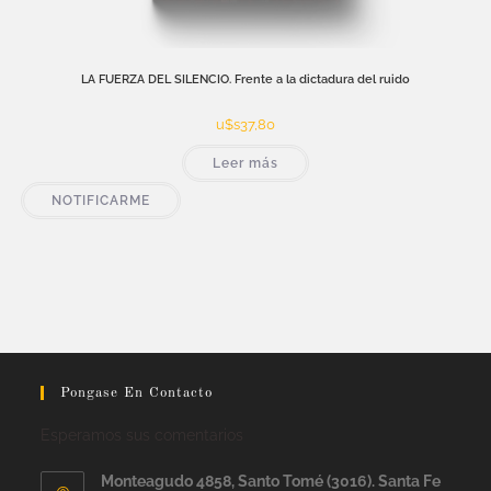
LA FUERZA DEL SILENCIO. Frente a la dictadura del ruido
u$s
37,80
Leer más
NOTIFICARME
Pongase En Contacto
Esperamos sus comentarios
Monteagudo 4858, Santo Tomé (3016). Santa Fe