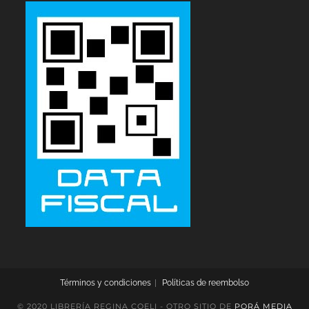
Términos y condiciones
Políticas de reembolso
© 2020 LIBRERÍA REGINA COELI - OTRO SITIO DE
PORÁ MEDIA