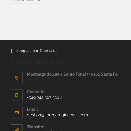
Pongase En Contacto
Esperamos sus comentarios
Monteagudo 4858, Santo Tomé (3016). Santa Fe
Argentina
Contacto
+549 342 567 5208
Email:
gestion@libreriareginacoeli.com
Website: