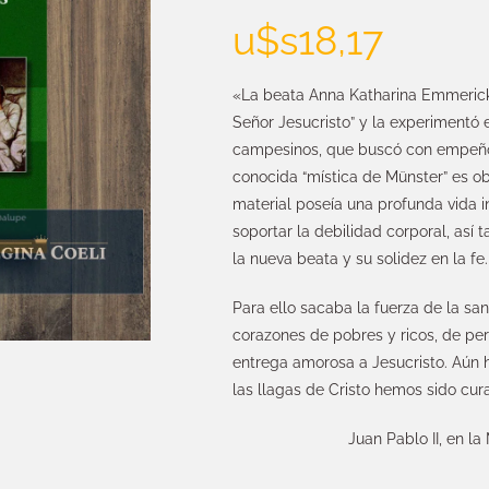
u$s
18,17
«La beata Anna Katharina Emmerick
Señor Jesucristo” y la experimentó 
campesinos, que buscó con empeño l
conocida “mística de Münster” es ob
material poseía una profunda vida i
soportar la debilidad corporal, así
la nueva beata y su solidez en la fe.
Para ello sacaba la fuerza de la san
corazones de pobres y ricos, de pers
entrega amorosa a Jesucristo. Aún h
las llagas de Cristo hemos sido curad
Juan Pablo II, en l