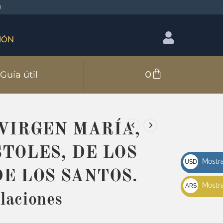
IÓN
0
Guía útil
 VIRGEN MARÍA,
TOLES, DE LOS
Mostra
USD
E LOS SANTOS.
u$s
Mostra
ARS
elaciones
$