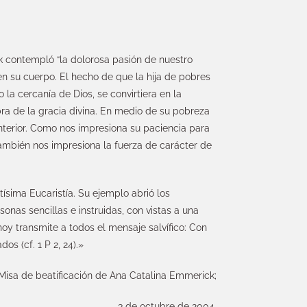
 contempló “la dolorosa pasión de nuestro
en su cuerpo. El hecho de que la hija de pobres
a cercanía de Dios, se convirtiera en la
ra de la gracia divina. En medio de su pobreza
nterior. Como nos impresiona su paciencia para
 también nos impresiona la fuerza de carácter de
tísima Eucaristía. Su ejemplo abrió los
onas sencillas e instruidas, con vistas a una
oy transmite a todos el mensaje salvífico: Con
os (cf. 1 P 2, 24).»
a Misa de beatificación de Ana Catalina Emmerick;
3 de octubre de 2004.