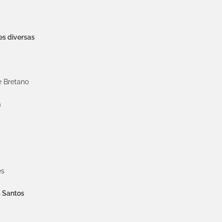
es diversas
e Bretano
a
es
s Santos