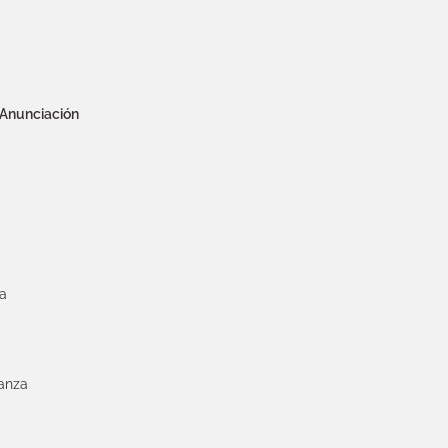
 Anunciación
a
ianza