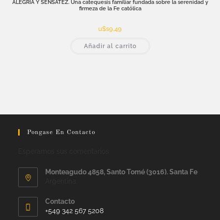
ALEGRÍA Y SENSATEZ. Una catequesis familiar fundada sobre la serenidad y
firmeza de la Fe católica
u$s
9,49
Añadir al carrito
Pongase En Contacto
Esperamos sus comentarios
Monteagudo 4858, Santo Tomé (3016). Santa Fe
Argentina
Contacto
+549 342 567 5208