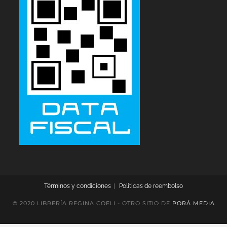
Términos y condiciones
Políticas de reembolso
© 2020 LIBRERÍA REGINA COELI - OTRO SITIO DE
PORÁ MEDIA