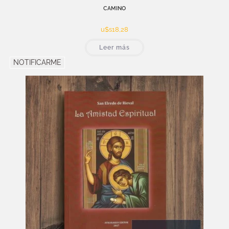
CAMINO
u$s
18,28
Leer más
NOTIFICARME