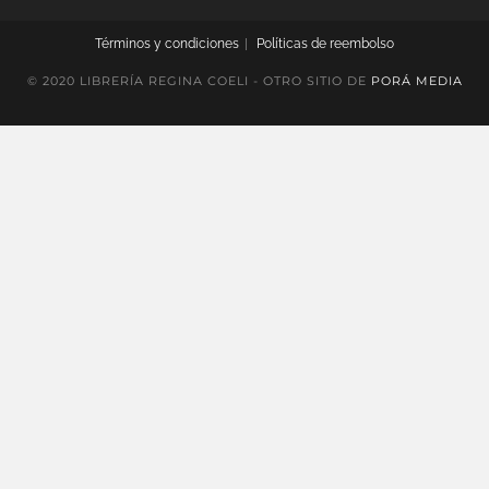
Términos y condiciones
Políticas de reembolso
© 2020 LIBRERÍA REGINA COELI - OTRO SITIO DE
PORÁ MEDIA