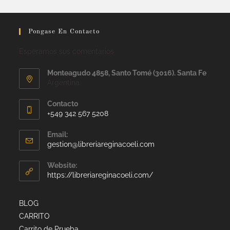
Pongase En Contacto
Esperamos sus comentarios
Monteagudo 4858, Santo Tomé (3016). Santa Fe
Argentina
Contacto
+549 342 567 5208
Email:
gestion@libreriareginacoeli.com
Website:
https://libreriareginacoeli.com/
BLOG
CARRITO
Carrito de Prueba