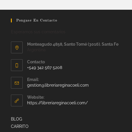
Pongase En Contacto
Esperamos sus comentarios
Monteagudo 4858, Santo Tomé (3016). Santa Fe
Argentina
Contacto
+549 342 567 5208
Email:
gestion@libreriareginacoeli.com
Website:
https://libreriareginacoeli.com/
BLOG
CARRITO