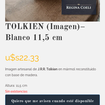
TOLKIEN (Imagen)–
Blanco 11,5 cm
u$s
22,33
Imagen artesanal de
J.R.R. Tolkien
en mármol reconstituido
con base de madera.
Altura: 11,5 cm
Sin existencias
Quiero que me avisen cuando esté disponible