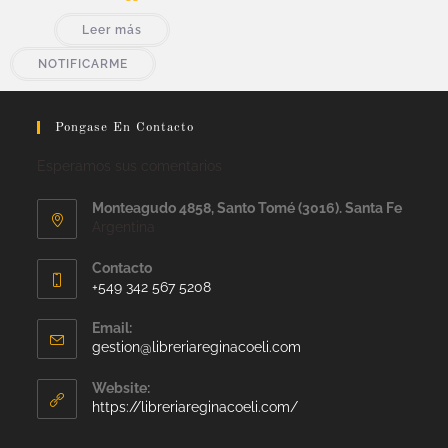
Leer más
NOTIFICARME
Pongase En Contacto
Esperamos sus comentarios
Monteagudo 4858, Santo Tomé (3016). Santa Fe
Argentina
Contacto
+549 342 567 5208
Email:
gestion@libreriareginacoeli.com
Website:
https://libreriareginacoeli.com/