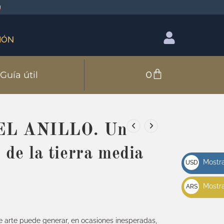
IÓN
0
Guía útil
L ANILLO. Un
 de la tierra media
Mostra
USD
u$s
Mostra
ARS
$
e arte puede generar, en ocasiones inesperadas,