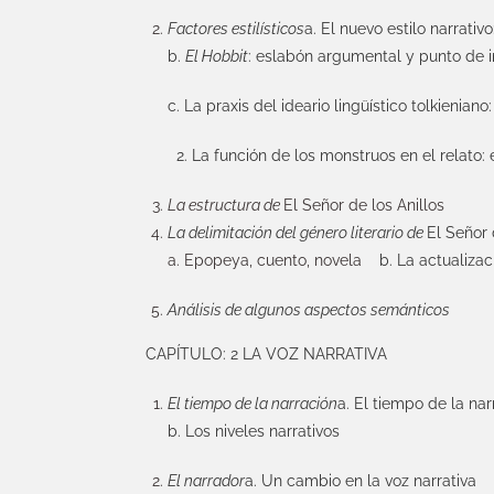
Factores estilísticos
a. El nuevo estilo narrativ
b.
El Hobbit
: eslabón argumental y punto de inf
c. La praxis del ideario lingüístico tolkieniano
2. La función de los monstruos en el relato: 
La estructura de
El Señor de los Anillos
La delimitación del género literario de
El Señor 
a. Epopeya, cuento, novela
b. La actualizaci
Análisis de algunos aspectos semánticos
CAPÍTULO: 2 LA VOZ NARRATIVA
El tiempo de la narración
a. El tiempo de la na
b. Los niveles narrativos
El narrador
a. Un cambio en la voz narrativa