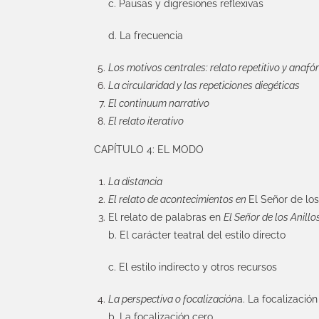
c. Pausas y digresiones reflexivas
d. La frecuencia
Los motivos centrales: relato repetitivo y anafór
La circularidad y las repeticiones diegéticas
El continuum narrativo
El relato iterativo
CAPÍTULO 4: EL MODO
La distancia
El relato de acontecimientos en
El Señor de los
El relato de palabras en
El Señor de los Anillo
b. El carácter teatral del estilo directo
c. El estilo indirecto y otros recursos
La perspectiva o focalización
a. La focalizació
b. La focalización cero