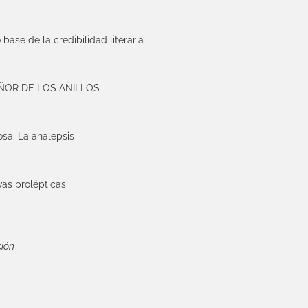
base de la credibilidad literaria
EÑOR DE LOS ANILLOS
os
a. La analepsis
vas prolépticas
ción