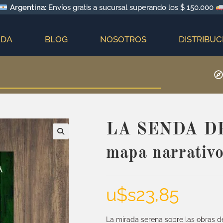
Argentina:
Envíos gratis a sucursal superando los $ 150.000
NDA
BLOG
NOSOTROS
DISTRIBUC
LA SENDA DE
mapa narrativo
u$s
23,85
La mirada serena sobre las obras d