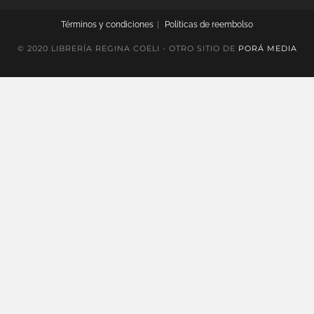
Términos y condiciones
Políticas de reembolso
© 2020 LIBRERÍA REGINA COELI - OTRO SITIO DE
PORÁ MEDIA