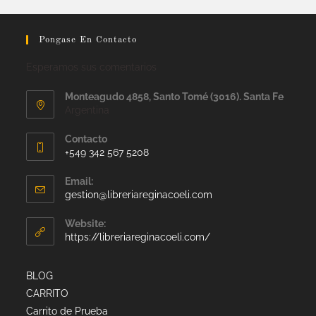
Pongase En Contacto
Esperamos sus comentarios
Monteagudo 4858, Santo Tomé (3016). Santa Fe
Argentina
Contacto
+549 342 567 5208
Email:
gestion@libreriareginacoeli.com
Website:
https://libreriareginacoeli.com/
BLOG
CARRITO
Carrito de Prueba