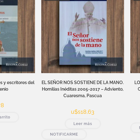
y escritores del
EL SEÑOR NOS SOSTIENE DE LA MANO.
LO
enio
Homilías Inéditas 2005-2017 – Adviento,
Cuaresma, Pascua
78
u$s
18,63
arrito
Leer más
NOTIFICARME