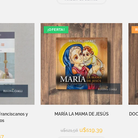
¡OFERTA!
R
ranciscanos y
MARÍA LA MAMA DE JESÚS
DOC
os
u$s
19,39
u$s
21,56
47