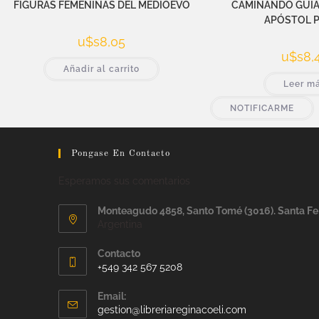
FIGURAS FEMENINAS DEL MEDIOEVO
CAMINANDO GUIA
APÓSTOL 
u$s
8,05
u$s
8,
Añadir al carrito
Leer m
NOTIFICARME
Pongase En Contacto
Esperamos sus comentarios
Monteagudo 4858, Santo Tomé (3016). Santa Fe
Argentina
Contacto
+549 342 567 5208
Email:
gestion@libreriareginacoeli.com