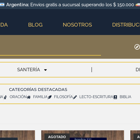
Argentina:
Envíos gratis a sucursal superando los $ 150.000
NDA
BLOG
NOSOTROS
DISTRIBUC
SANTERÍA
D
CATEGORÍAS DESTACADAS
NA
ORACIÓN
FAMILIA
FILOSOFÍA
LECTO-ESCRITURA
BIBLIA
AGOTADO
A