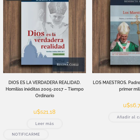
DIOS ES LA VERDADERA REALIDAD.
LOS MAESTROS. Padres 
Homilías inéditas 2005-2017 – Tiempo
primer mil
Ordinario
u$s
6,
u$s
21,18
Añadir al c
Leer más
NOTIFICARME