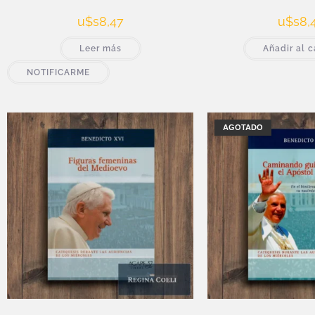
u$s
8,47
u$s
8,
Leer más
Añadir al c
NOTIFICARME
AGOTADO