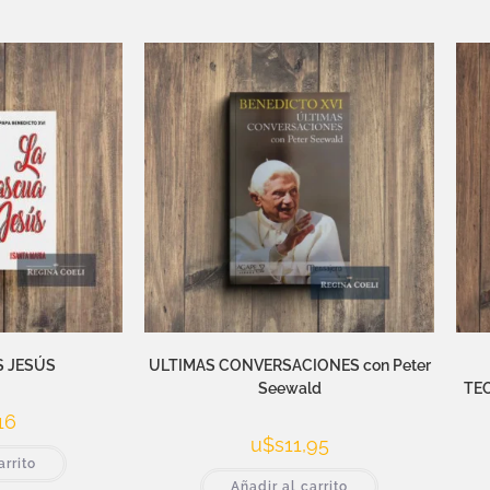
S JESÚS
ULTIMAS CONVERSACIONES con Peter
Seewald
TEO
16
u$s
11,95
arrito
Añadir al carrito