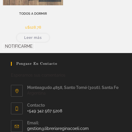
TODOS A DORMIR
u$s
28,78
Leer más
NOTIFICARME
Pongase En Contacto
Esperamos sus comentarios
Monteagudo 4858, Santo Tomé (3016). Santa Fe
Argentina
Contacto
+549 342 567 5208
Email:
gestion@libreriareginacoeli.com