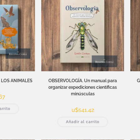
 LOS ANIMALES
OBSERVOLOGÍA. Un manual para
G
organizar expediciones científicas
minúsculas
67
arrito
u$s
41,42
Añadir al carrito