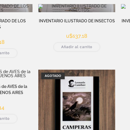
RADO DE LOS
INVENTARIO ILUSTRADO DE INSECTOS
INV
S
u$s
37,18
18
Añadir al carrito
arrito
AGOTADO
 de AVES de la
ENOS AIRES
14
arrito