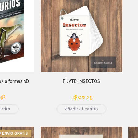
 + 6 formas 3D
FÍJATE: INSECTOS
48
u$s
22,25
arrito
Añadir al carrito
ENVÍO GRATIS