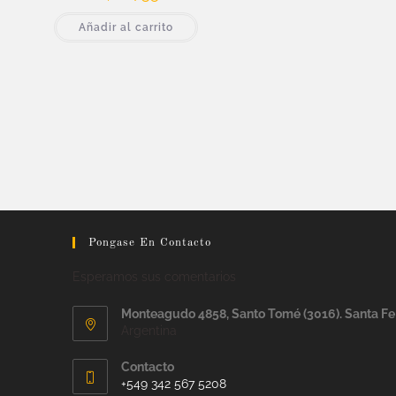
Añadir al carrito
Pongase En Contacto
Esperamos sus comentarios
Monteagudo 4858, Santo Tomé (3016). Santa Fe
Argentina
Contacto
+549 342 567 5208