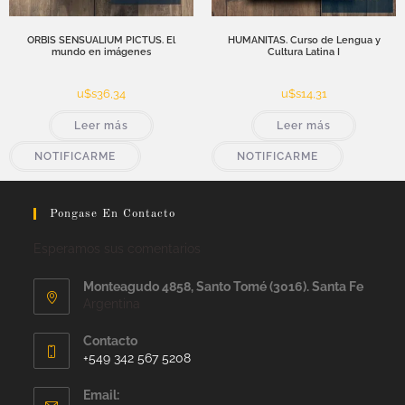
ORBIS SENSUALIUM PICTUS. El
HUMANITAS. Curso de Lengua y
mundo en imágenes
Cultura Latina I
u$s
36,34
u$s
14,31
Leer más
Leer más
NOTIFICARME
NOTIFICARME
Pongase En Contacto
Esperamos sus comentarios
Monteagudo 4858, Santo Tomé (3016). Santa Fe
Argentina
Contacto
+549 342 567 5208
Email: