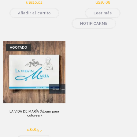
u$s
10,02
u$s
6,68
Añadir al carrito
Leer más
NOTIFICARME
AGOTADO
LA VIDA DE MARÍA (Álbum para
colorear)
u$s
8,95