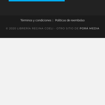
Términos y condiciones
Políticas de reembolso
© 2020 LIBRERÍA REGINA COELI - OTRO SITIO DE
PORÁ MEDIA