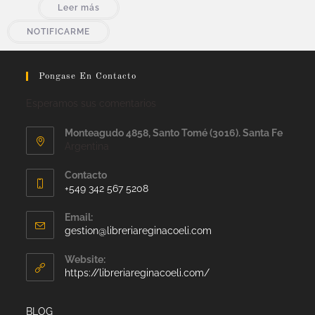
Leer más
NOTIFICARME
Pongase En Contacto
Esperamos sus comentarios
Monteagudo 4858, Santo Tomé (3016). Santa Fe
Argentina
Contacto
+549 342 567 5208
Email:
gestion@libreriareginacoeli.com
Website:
https://libreriareginacoeli.com/
BLOG