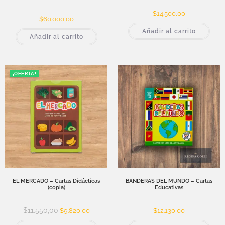
$
14.500,00
$
60.000,00
Añadir al carrito
Añadir al carrito
¡OFERTA!
EL MERCADO – Cartas Didácticas
BANDERAS DEL MUNDO – Cartas
(copia)
Educativas
$
11.550,00
$
9.820,00
$
12.130,00