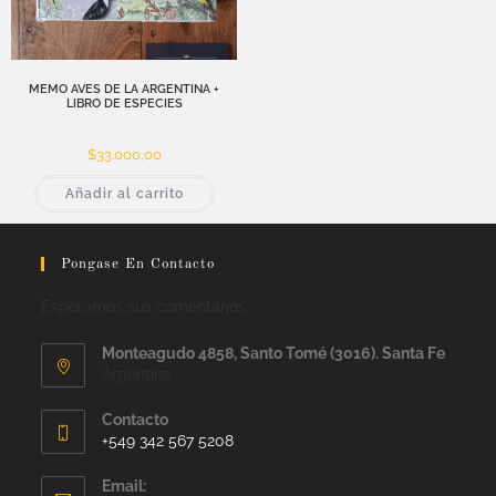
MEMO AVES DE LA ARGENTINA +
LIBRO DE ESPECIES
$
33.000,00
Añadir al carrito
Pongase En Contacto
Esperamos sus comentarios
Monteagudo 4858, Santo Tomé (3016). Santa Fe
Argentina
Contacto
+549 342 567 5208
Email: