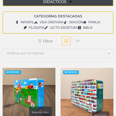
DIDÁCTICOS
CATEGORÍAS DESTACADAS
INFANTIL
VIDA CRISTIANA
ORACIÓN
FAMILIA
FILOSOFÍA
LECTO-ESCRITURA
BIBLIA
Filtrar
Ordenar por los últimos
NOVEDAD
NOVEDAD