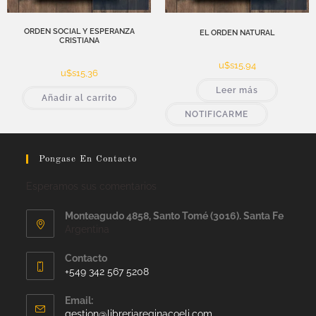
ORDEN SOCIAL Y ESPERANZA
EL ORDEN NATURAL
CRISTIANA
u$s
15,94
u$s
15,36
Leer más
Añadir al carrito
NOTIFICARME
Pongase En Contacto
Esperamos sus comentarios
Monteagudo 4858, Santo Tomé (3016). Santa Fe
Argentina
Contacto
+549 342 567 5208
Email:
gestion@libreriareginacoeli.com