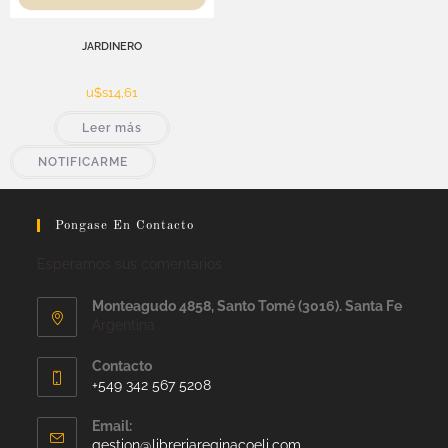
JARDINERO
u$s
14,61
Leer más
NOTIFICARME
Pongase En Contacto
Esperamos sus comentarios
Monteagudo 4858, Santo Tomé (3016). Santa Fe
Argentina
Contacto
+549 342 567 5208
Email:
gestion@libreriareginacoeli.com