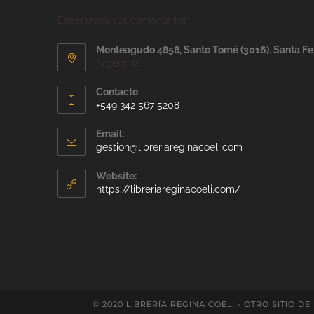
Esperamos sus comentarios
Monteagudo 4858, Santo Tomé (3016). Santa Fe
Argentina
Contacto
+549 342 567 5208
Email:
gestion@libreriareginacoeli.com
Website:
https://libreriareginacoeli.com/
© 2020 LIBRERÍA REGINA COELI - OTRO SITIO DE