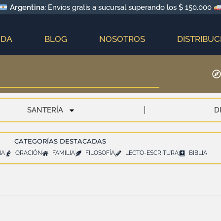
Argentina:
Envíos gratis a sucursal superando los $ 150.000
NDA
BLOG
NOSOTROS
DISTRIBUC
SANTERÍA
D
CATEGORÍAS DESTACADAS
NA
ORACIÓN
FAMILIA
FILOSOFÍA
LECTO-ESCRITURA
BIBLIA