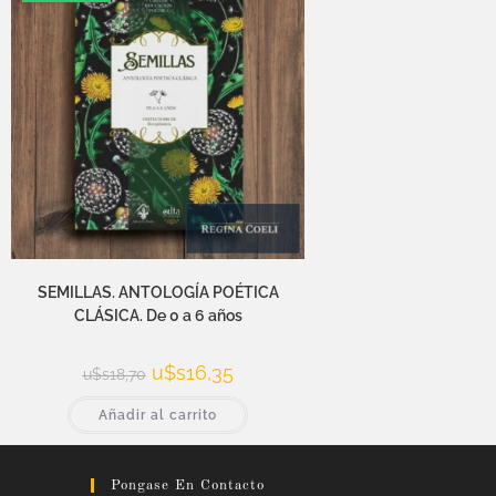
SEMILLAS. ANTOLOGÍA POÉTICA
CLÁSICA. De 0 a 6 años
u$s
16,35
u$s
18,70
Añadir al carrito
Pongase En Contacto