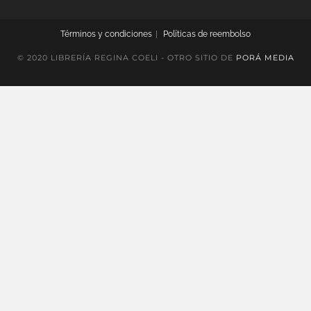
Términos y condiciones
Políticas de reembolso
© 2020 LIBRERÍA REGINA COELI - OTRO SITIO DE
PORÁ MEDIA