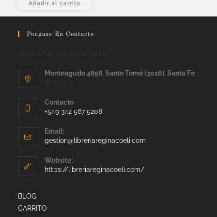
Añadir al carrito
Pongase En Contacto
Esperamos sus comentarios
Monteagudo 4858, Santo Tomé (3016). Santa Fe
Argentina
Contacto
+549 342 567 5208
Email:
gestion@libreriareginacoeli.com
Website:
https://libreriareginacoeli.com/
BLOG
CARRITO