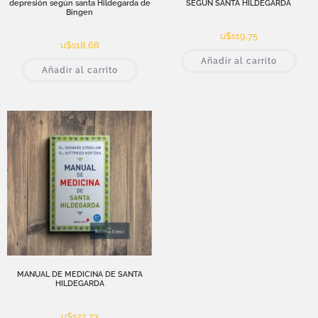
depresión según santa Hildegarda de
SEGÚN SANTA HILDEGARDA
Bingen
u$s
19,75
u$s
18,68
Añadir al carrito
Añadir al carrito
MANUAL DE MEDICINA DE SANTA
HILDEGARDA
u$s
22,23