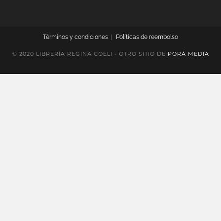
Términos y condiciones
Políticas de reembolso
© 2020 LIBRERÍA REGINA COELI - OTRO SITIO DE
PORÁ MEDIA