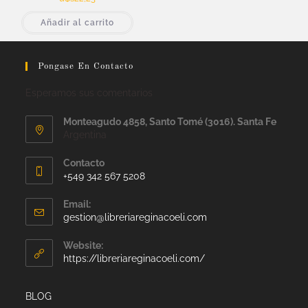
Añadir al carrito
Pongase En Contacto
Esperamos sus comentarios
Monteagudo 4858, Santo Tomé (3016). Santa Fe
Argentina
Contacto
+549 342 567 5208
Email:
gestion@libreriareginacoeli.com
Website:
https://libreriareginacoeli.com/
BLOG