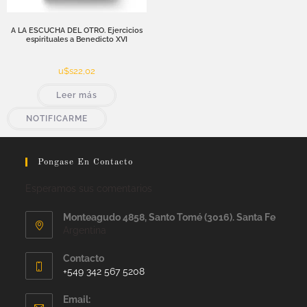
A LA ESCUCHA DEL OTRO. Ejercicios
espirituales a Benedicto XVI
u$s
22,02
Leer más
NOTIFICARME
Pongase En Contacto
Esperamos sus comentarios
Monteagudo 4858, Santo Tomé (3016). Santa Fe
Argentina
Contacto
+549 342 567 5208
Email: