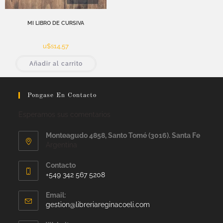
MI LIBRO DE CURSIVA
u$s
14,57
Añadir al carrito
Pongase En Contacto
Esperamos sus comentarios
Monteagudo 4858, Santo Tomé (3016). Santa Fe
Argentina
Contacto
+549 342 567 5208
Email:
gestion@libreriareginacoeli.com